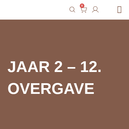
0
Gratis Tools
Courses
Blog
Shop
Contact
JAAR 2 – 12.
OVERGAVE