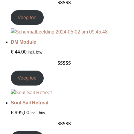
Gewaardeer
3
d
5.00
op 5
Voeg toe
gebaseerd op
klantbeoorde
lingen
DM Module
€
44,00
incl. btw
Gewaardeer
12
d
5.00
op 5
Voeg toe
gebaseerd op
klantbeoorde
lingen
Soul Sail Retreat
€
995,00
incl. btw
Gewaardeer
7