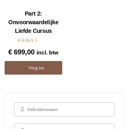
Part 2:
Onvoorwaardelijke
Liefde Cursus
Gewaardeerd
€
699,00
5.00
incl. btw
uit 5
Voeg toe