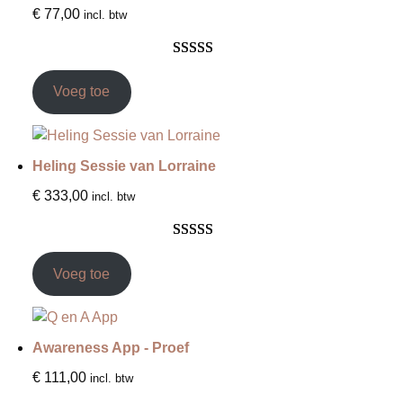
€
77,00
incl. btw
Gewaardeer
2
d
5.00
op 5
Voeg toe
gebaseerd op
klantbeoorde
lingen
Heling Sessie van Lorraine
€
333,00
incl. btw
Gewaardeer
3
d
5.00
op 5
Voeg toe
gebaseerd op
klantbeoorde
lingen
Awareness App - Proef
€
111,00
incl. btw