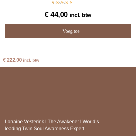
Gewaardeerd
€
44,00
incl. btw
4.60
uit 5
Voeg toe
€
222,00
incl. btw
Lorraine Vesterink I The Awakener I World’s
leading Twin Soul Awareness Expert