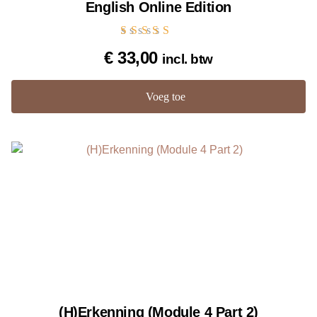
English Online Edition
Gewaardeerd
€
33,00
incl. btw
5.00
uit 5
Voeg toe
(H)Erkenning (Module 4 Part 2)