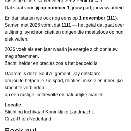
Als je de cijfers samenvoegt:
2 + 2 + 6 = 10 → 1.
Dat staat voor:
jij op nummer 1
, jouw pad, jouw waarheid.
En dan starten we ook nog eens op
1 november (111)
.
Samen met 2026 vormt dat
1111
— het getal dat gaat over
uitlijning, synchroniciteit en dingen die moeiteloos op hun
plek vallen.
2026 voelt als een jaar waarin je energie zich opnieuw
mag afstemmen.
Zacht, helder en precies zoals het bedoeld is.
Daarom is deze Soul Alignment Day ontstaan:
om jou te helpen je zielspad, relaties, missie en innerlijke
kracht te verbinden…
op een rustige, liefdevolle en natuurlijke manier.
Locatie:
Stichting luchtvaart Koninklijke Landmacht.
Gilze-Rijen Nederland
Boek nu!