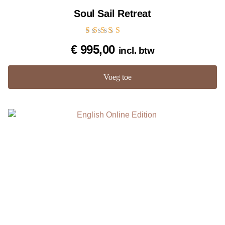
Soul Sail Retreat
Gewaardeerd
€
995,00
incl. btw
5.00
uit 5
Voeg toe