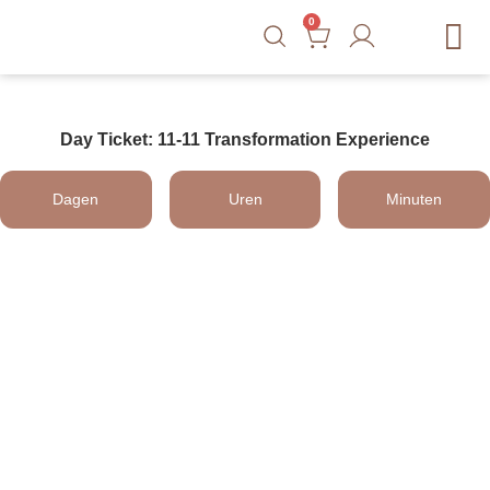
0
Gratis Tools
Courses
Blog
Shop
Contact
Day Ticket: 11-11 Transformation Experience
Dagen
Uren
Minuten