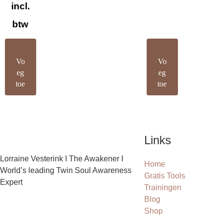
incl.
btw
Vo
Vo
eg
eg
toe
toe
Links
Lorraine Vesterink I The Awakener I
Home
World’s leading Twin Soul Awareness
Gratis Tools
Expert
Trainingen
Blog
Shop