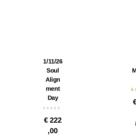
1/11/26
Soul
M
Align
ment
Ge
Day
5.
uit
€
222
,00