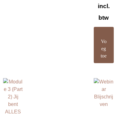
incl.
btw
Vo
eg
toe