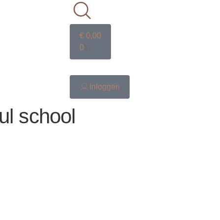
€
0,00
0
Inloggen
ul school