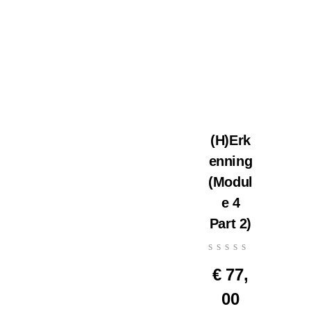
(H)Erk
enning
(Modul
e 4
Part 2)
€
77,
00