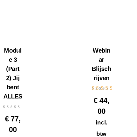
Modul
Webin
e 3
ar
(Part
Blijsch
2) Jij
rijven
bent
Gewaardeerd
ALLES
€
44,
4.60
uit 5
00
€
77,
incl.
00
btw