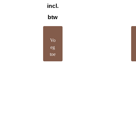
incl.
btw
Vo
eg
toe