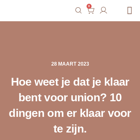
0
Gratis Tools
Courses
Blog
Shop
Contact
28 MAART 2023
Hoe weet je dat je klaar
bent voor union? 10
dingen om er klaar voor
te zijn.