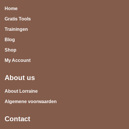
Home
Gratis Tools
Trainingen
Blog
Shop
My Account
About us
About Lorraine
Algemene voorwaarden
Contact