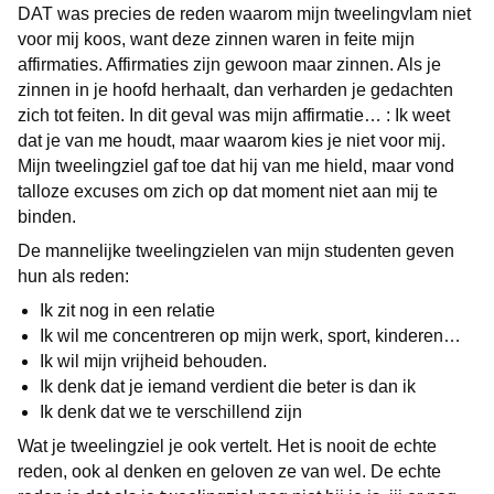
DAT was precies de reden waarom mijn tweelingvlam niet
voor mij koos, want deze zinnen waren in feite mijn
affirmaties. Affirmaties zijn gewoon maar zinnen. Als je
zinnen in je hoofd herhaalt, dan verharden je gedachten
zich tot feiten. In dit geval was mijn affirmatie… : Ik weet
dat je van me houdt, maar waarom kies je niet voor mij.
Mijn tweelingziel gaf toe dat hij van me hield, maar vond
talloze excuses om zich op dat moment niet aan mij te
binden.
De mannelijke tweelingzielen van mijn studenten geven
hun als reden:
Ik zit nog in een relatie
Ik wil me concentreren op mijn werk, sport, kinderen…
Ik wil mijn vrijheid behouden.
Ik denk dat je iemand verdient die beter is dan ik
Ik denk dat we te verschillend zijn
Wat je tweelingziel je ook vertelt. Het is nooit de echte
reden, ook al denken en geloven ze van wel. De echte