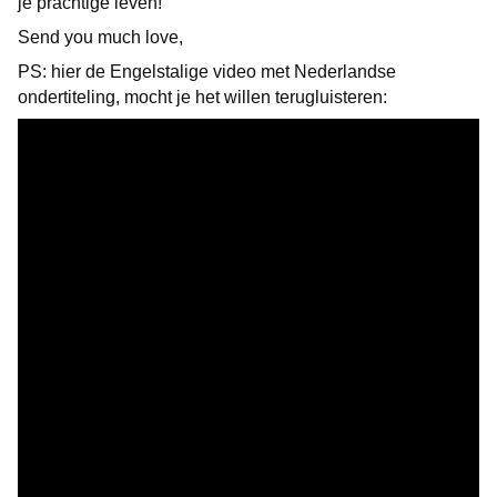
je prachtige leven!
Send you much love,
PS: hier de Engelstalige video met Nederlandse
ondertiteling, mocht je het willen terugluisteren: