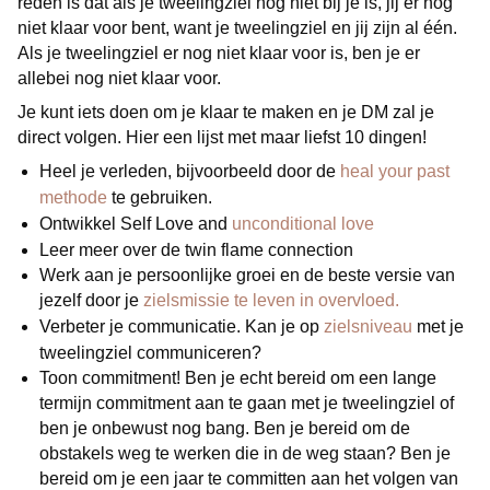
reden is dat als je tweelingziel nog niet bij je is, jij er nog
niet klaar voor bent, want je tweelingziel en jij zijn al één.
Als je tweelingziel er nog niet klaar voor is, ben je er
allebei nog niet klaar voor.
Je kunt iets doen om je klaar te maken en je DM zal je
direct volgen. Hier een lijst met maar liefst 10 dingen!
Heel je verleden, bijvoorbeeld door de
heal your past
methode
te gebruiken.
Ontwikkel Self Love and
unconditional love
Leer meer over de twin flame connection
Werk aan je persoonlijke groei en de beste versie van
jezelf door je
zielsmissie te leven in overvloed.
Verbeter je communicatie. Kan je op
zielsniveau
met je
tweelingziel communiceren?
Toon commitment! Ben je echt bereid om een lange
termijn commitment aan te gaan met je tweelingziel of
ben je onbewust nog bang. Ben je bereid om de
obstakels weg te werken die in de weg staan? Ben je
bereid om je een jaar te committen aan het volgen van