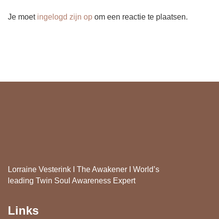
Je moet
ingelogd zijn op
om een reactie te plaatsen.
Lorraine Vesterink I The Awakener I World’s
leading Twin Soul Awareness Expert
Links