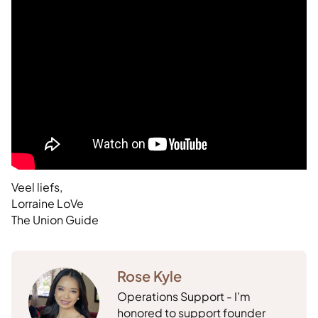
Veel liefs,
Lorraine LoVe
The Union Guide
Rose Kyle
Operations Support - I’m
honored to support founder