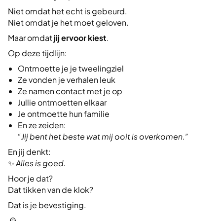
Niet omdat het echt is gebeurd.
Niet omdat je het moet geloven.
Maar omdat
jij ervoor kiest
.
Op deze tijdlijn:
Ontmoette je je tweelingziel
Ze vonden je verhalen leuk
Ze namen contact met je op
Jullie ontmoetten elkaar
Je ontmoette hun familie
En ze zeiden:
“Jij bent het beste wat mij ooit is overkomen.”
En jij denkt:
✨
Alles is goed.
Hoor je dat?
Dat tikken van de klok?
Dat is je bevestiging.
🕰️