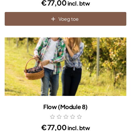
€
77,00
incl. btw
5.00
uit 5
Voeg toe
Flow (Module 8)
€
77,00
incl. btw