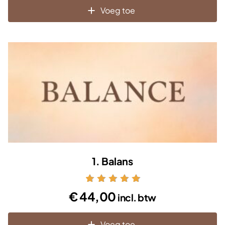
Voeg toe
1. Balans
Gewaardeerd
€
44,00
incl. btw
5.00
uit 5
Voeg toe