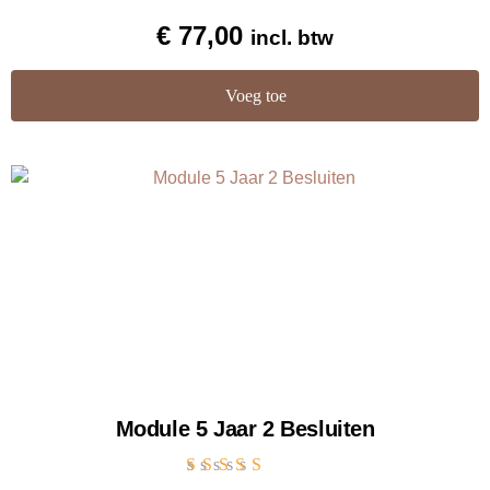
Gewaardeerd
€
77,00
incl. btw
5.00
uit 5
Voeg toe
Module 5 Jaar 2 Besluiten