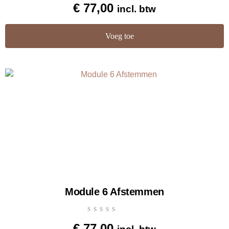
Gewaardeerd
€
77,00
incl. btw
5.00
uit 5
Voeg toe
Module 6 Afstemmen
€
77,00