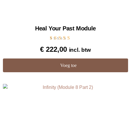
Heal Your Past Module
Gewaardeerd
€
222,00
incl. btw
5.00
uit 5
Voeg toe