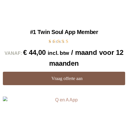
#1 Twin Soul App Member
Gewaardeerd
€
44,00
/ maand voor 12
incl. btw
5.00
VANAF:
uit 5
maanden
Vraag offerte aan