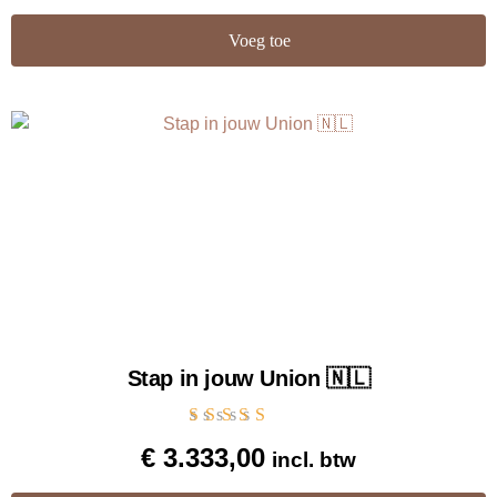
Voeg toe
Stap in jouw Union 🇳🇱
Gewaardeerd
€
3.333,00
incl. btw
4.96
uit 5