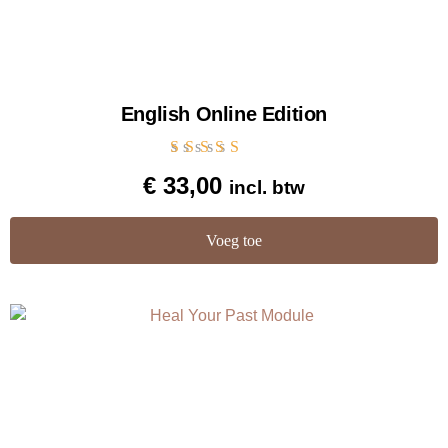
English Online Edition
Gewaardeerd
€
33,00
incl. btw
5.00
uit 5
Voeg toe