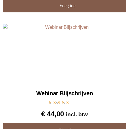
Voeg toe
Webinar Blijschrijven
Gewaardeerd
€
44,00
incl. btw
4.60
uit 5