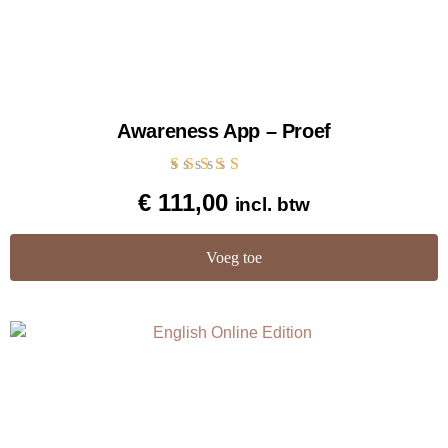
Awareness App – Proef
Gewaardeerd
€
111,00
incl. btw
5.00
uit 5
Voeg toe