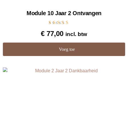
Module 10 Jaar 2 Ontvangen
Gewaardeerd
€
77,00
incl. btw
5.00
uit 5
Voeg toe