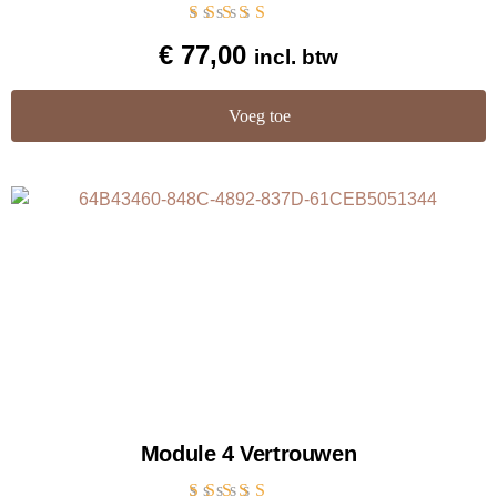
Gewaardeerd
€
77,00
incl. btw
5.00
uit 5
Voeg toe
Module 4 Vertrouwen