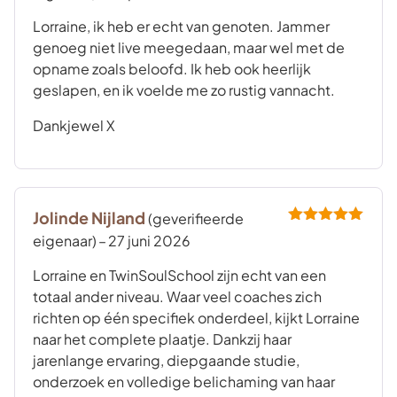
5
uit 5
Lorraine, ik heb er echt van genoten. Jammer
genoeg niet live meegedaan, maar wel met de
opname zoals beloofd. Ik heb ook heerlijk
geslapen, en ik voelde me zo rustig vannacht.
Dankjewel X
Jolinde Nijland
(geverifieerde
Gewaardeerd
eigenaar)
–
27 juni 2026
5
uit 5
Lorraine en TwinSoulSchool zijn echt van een
totaal ander niveau. Waar veel coaches zich
richten op één specifiek onderdeel, kijkt Lorraine
naar het complete plaatje. Dankzij haar
jarenlange ervaring, diepgaande studie,
onderzoek en volledige belichaming van haar