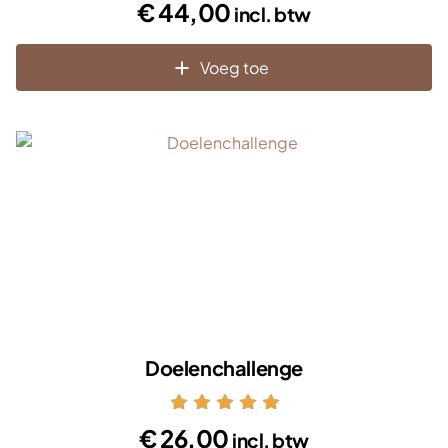
€
44,00
incl. btw
5.00
uit 5
Voeg toe
Doelenchallenge
Gewaardeerd
€
26,00
incl. btw
5.00