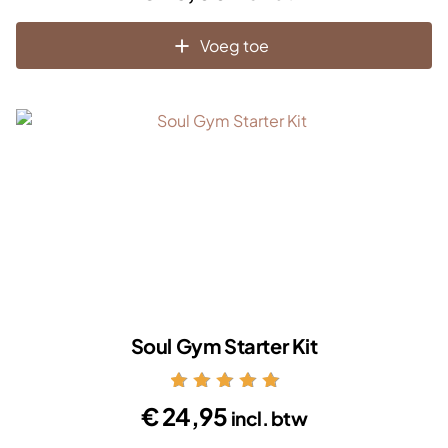
uit 5
Voeg toe
Soul Gym Starter Kit
Gewaardeerd
€
24,95
incl. btw
5.00
uit 5