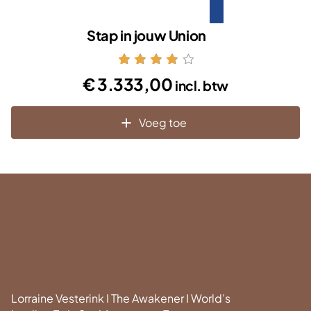
Stap in jouw Union
Gewaardeerd
€
3.333,00
incl. btw
4.96
uit 5
Voeg toe
Lorraine Vesterink I The Awakener I World’s