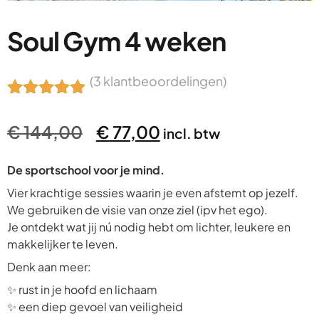
Soul Gym 4 weken
(
3
klantbeoordelingen)
Gewaardeerd
3
5.00
op 5
€
144,00
€
77,00
incl. btw
gebaseerd
op
klantbeoorde
De sportschool voor je mind.
lingen
Vier krachtige sessies waarin je even afstemt op jezelf.
We gebruiken de visie van onze ziel (ipv het ego).
Je ontdekt wat jij nú nodig hebt om lichter, leukere en
makkelijker te leven.
Denk aan meer:
✨ rust in je hoofd en lichaam
✨ een diep gevoel van veiligheid