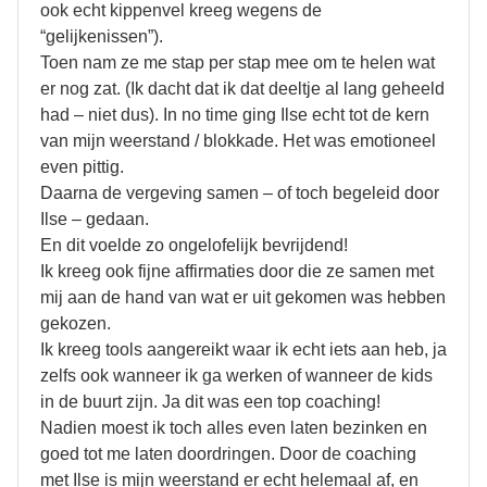
ook echt kippenvel kreeg wegens de
“gelijkenissen”).
Toen nam ze me stap per stap mee om te helen wat
er nog zat. (Ik dacht dat ik dat deeltje al lang geheeld
had – niet dus). In no time ging Ilse echt tot de kern
van mijn weerstand / blokkade. Het was emotioneel
even pittig.
Daarna de vergeving samen – of toch begeleid door
Ilse – gedaan.
En dit voelde zo ongelofelijk bevrijdend!
Ik kreeg ook fijne affirmaties door die ze samen met
mij aan de hand van wat er uit gekomen was hebben
gekozen.
Ik kreeg tools aangereikt waar ik echt iets aan heb, ja
zelfs ook wanneer ik ga werken of wanneer de kids
in de buurt zijn. Ja dit was een top coaching!
Nadien moest ik toch alles even laten bezinken en
goed tot me laten doordringen. Door de coaching
met Ilse is mijn weerstand er echt helemaal af, en