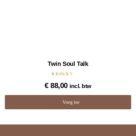
Twin Soul Talk
Gewaardeerd
€
88,00
incl. btw
5.00
uit 5
Voeg toe