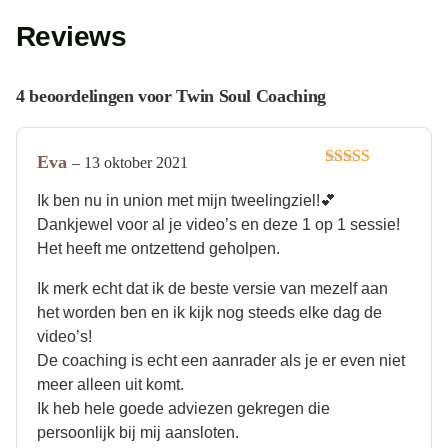
Reviews
4 beoordelingen voor
Twin Soul Coaching
Eva
–
13 oktober 2021
Gewaardeerd
5
uit 5
Ik ben nu in union met mijn tweelingziel!💕
Dankjewel voor al je video’s en deze 1 op 1 sessie!
Het heeft me ontzettend geholpen.
Ik merk echt dat ik de beste versie van mezelf aan
het worden ben en ik kijk nog steeds elke dag de
video’s!
De coaching is echt een aanrader als je er even niet
meer alleen uit komt.
Ik heb hele goede adviezen gekregen die
persoonlijk bij mij aansloten.