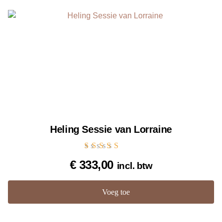
Heling Sessie van Lorraine
Gewaardeerd
€
333,00
incl. btw
5.00
uit 5
Voeg toe