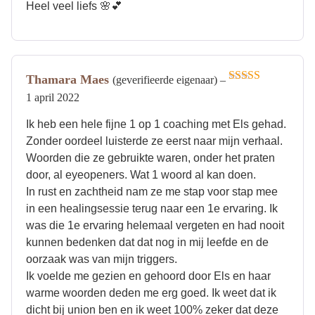
Heel veel liefs 🌸💕
Thamara Maes
(geverifieerde eigenaar)
–
Gewaardeerd
1 april 2022
5
uit 5
Ik heb een hele fijne 1 op 1 coaching met Els gehad.
Zonder oordeel luisterde ze eerst naar mijn verhaal.
Woorden die ze gebruikte waren, onder het praten
door, al eyeopeners. Wat 1 woord al kan doen.
In rust en zachtheid nam ze me stap voor stap mee
in een healingsessie terug naar een 1e ervaring. Ik
was die 1e ervaring helemaal vergeten en had nooit
kunnen bedenken dat dat nog in mij leefde en de
oorzaak was van mijn triggers.
Ik voelde me gezien en gehoord door Els en haar
warme woorden deden me erg goed. Ik weet dat ik
dicht bij union ben en ik weet 100% zeker dat deze