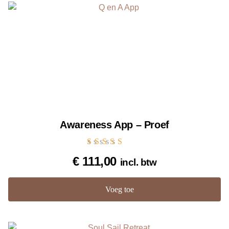
Awareness App – Proef
Gewaardeerd
€
111,00
incl. btw
5.00
uit 5
Voeg toe