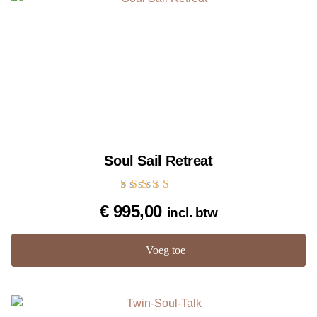
Soul Sail Retreat
Gewaardeerd
€
995,00
incl. btw
5.00
uit 5
Voeg toe