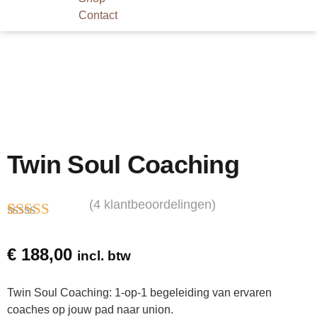
Contact
Twin Soul Coaching
(
4
klantbeoordelingen)
Gewaardeerd
3
5.00
op 5
€
188,00
incl. btw
gebaseerd op
klantbeoorde
lingen
Twin Soul Coaching: 1-op-1 begeleiding van ervaren
coaches op jouw pad naar union.