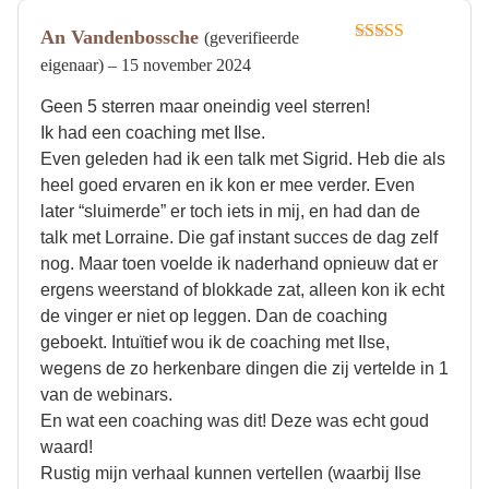
An Vandenbossche
(geverifieerde
Gewaardeerd
eigenaar)
–
15 november 2024
5
uit 5
Geen 5 sterren maar oneindig veel sterren!
Ik had een coaching met Ilse.
Even geleden had ik een talk met Sigrid. Heb die als
heel goed ervaren en ik kon er mee verder. Even
later “sluimerde” er toch iets in mij, en had dan de
talk met Lorraine. Die gaf instant succes de dag zelf
nog. Maar toen voelde ik naderhand opnieuw dat er
ergens weerstand of blokkade zat, alleen kon ik echt
de vinger er niet op leggen. Dan de coaching
geboekt. Intuïtief wou ik de coaching met Ilse,
wegens de zo herkenbare dingen die zij vertelde in 1
van de webinars.
En wat een coaching was dit! Deze was echt goud
waard!
Rustig mijn verhaal kunnen vertellen (waarbij Ilse