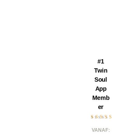
#1
Twin
Soul
App
Memb
er
Gewaardeerd
5.00
VANAF:
uit 5