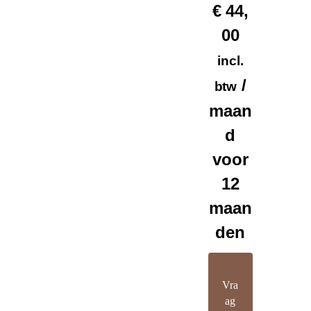
€
44,
00
incl.
/
btw
maan
d
voor
12
maan
den
Vra
ag