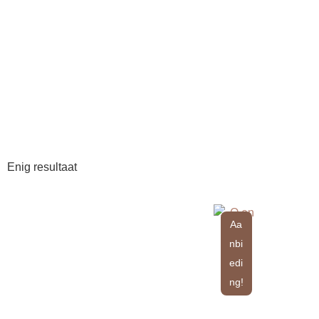
Enig resultaat
Aa
nbi
edi
ng!