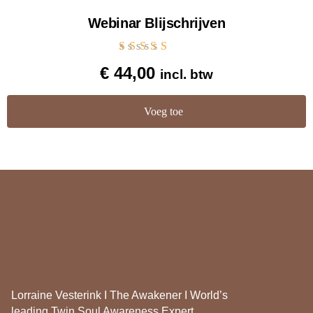
Webinar Blijschrijven
Gewaardeerd
€
44,00
incl. btw
4.60
uit 5
Voeg toe
Lorraine Vesterink I The Awakener I World’s
leading Twin Soul Awareness Expert