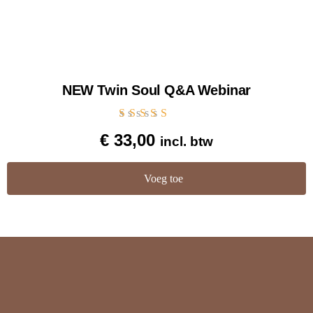
NEW Twin Soul Q&A Webinar
Gewaardeerd
€
33,00
incl. btw
5.00
uit 5
Voeg toe