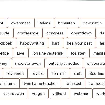
nt
awareness
Balans
besluiten
bewustzijn
guide
conference
congress
countdown
da
ndboek
happywriting
hart
heal your past
he
iefde
Live
lorraine vesterink
loslaten
manif
ney
mooiste leven
ontvangstmodus
onvoorwaa
reviseren
revisie
seminar
shift
Soul line
win flame
twin flame teacher
Twin Soul
twin sou
vertrouwen
vragen
vrijheid
webinar
wer