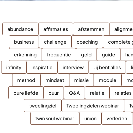
abundance
affirmaties
afstemmen
alignme
business
challenge
coaching
complete 
erkenning
frequentie
geld
guide
ha
infinity
inspiratie
interview
Jij bent alles
l
method
mindset
missie
module
mo
pure liefde
puur
Q&A
relatie
relaties
tweelingziel
Tweelingzielen webinar
T
twin soul webinar
union
verleden