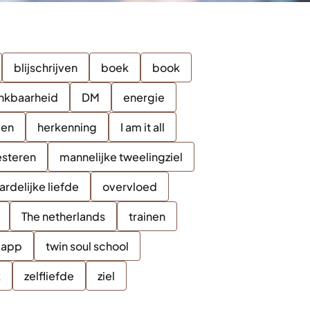
blijschrijven
boek
book
nkbaarheid
DM
energie
len
herkenning
I am it all
esteren
mannelijke tweelingziel
rdelijke liefde
overvloed
The netherlands
trainen
l app
twin soul school
k
zelfliefde
ziel