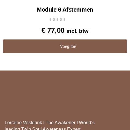
Module 6 Afstemmen
€
77,00
incl. btw
Voeg toe
Lorraine Vesterink I The Awakener I World’s
leading Twin Soul Awareness Expert