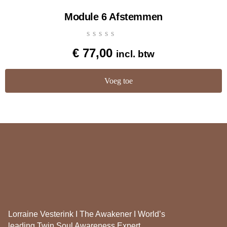
Module 6 Afstemmen
€
77,00
incl. btw
Voeg toe
Lorraine Vesterink I The Awakener I World’s
leading Twin Soul Awareness Expert